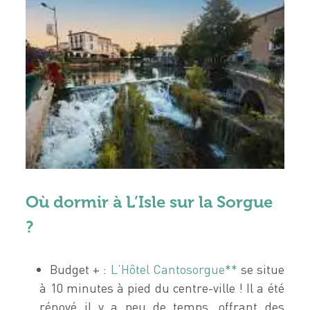
Où dormir à L’Isle sur la Sorgue
?
Budget + :
L’Hôtel Cantosorgue**
se situe
à 10 minutes à pied du centre-ville ! Il a été
rénové il y a peu de temps, offrant des